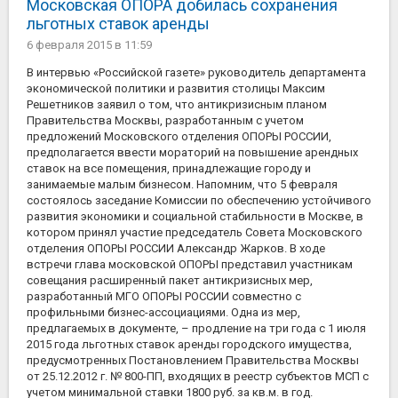
Московская ОПОРА добилась сохранения
льготных ставок аренды
6 февраля 2015
в 11:59
В интервью «Российской газете» руководитель департамента
экономической политики и развития столицы Максим
Решетников заявил о том, что антикризисным планом
Правительства Москвы, разработанным с учетом
предложений Московского отделения ОПОРЫ РОССИИ,
предполагается ввести мораторий на повышение арендных
ставок на все помещения, принадлежащие городу и
занимаемые малым бизнесом. Напомним, что 5 февраля
состоялось заседание Комиссии по обеспечению устойчивого
развития экономики и социальной стабильности в Москве, в
котором принял участие председатель Совета Московского
отделения ОПОРЫ РОССИИ Александр Жарков. В ходе
встречи глава московской ОПОРЫ представил участникам
совещания расширенный пакет антикризисных мер,
разработанный МГО ОПОРЫ РОССИИ совместно с
профильными бизнес-ассоциациями. Одна из мер,
предлагаемых в документе, – продление на три года с 1 июля
2015 года льготных ставок аренды городского имущества,
предусмотренных Постановлением Правительства Москвы
от 25.12.2012 г. № 800-ПП, входящих в реестр субъектов МСП с
учетом минимальной ставки 1800 руб. за кв.м. в год.