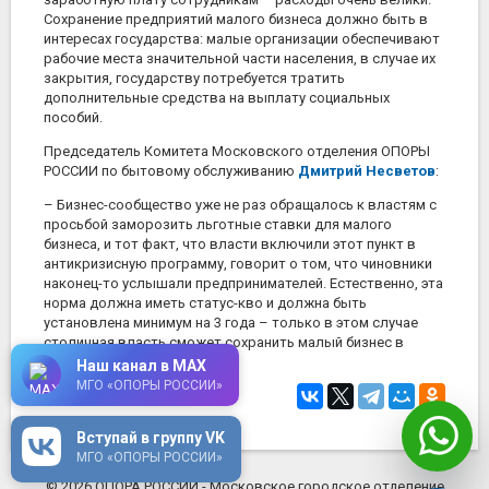
Сохранение предприятий малого бизнеса должно быть в
интересах государства: малые организации обеспечивают
рабочие места значительной части населения, в случае их
закрытия, государству потребуется тратить
дополнительные средства на выплату социальных
пособий.
Председатель Комитета Московского отделения ОПОРЫ
РОССИИ по бытовому обслуживанию
Дмитрий Несветов
:
– Бизнес-сообщество уже не раз обращалось к властям с
просьбой заморозить льготные ставки для малого
бизнеса, и тот факт, что власти включили этот пункт в
антикризисную программу, говорит о том, что чиновники
наконец-то услышали предпринимателей. Естественно, эта
норма должна иметь статус-кво и должна быть
установлена минимум на 3 года – только в этом случае
столичная власть сможет сохранить малый бизнес в
городе.
Наш канал в MAX
МГО «ОПОРЫ РОССИИ»
6 февраля 2015
в 16:34
Вступай в группу VK
МГО «ОПОРЫ РОССИИ»
© 2026 ОПОРА РОССИИ - Московское городское отделение