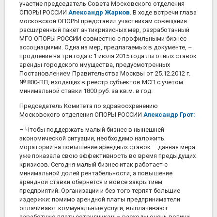
участие председатель Совета Московского отделения
ОПОРЫ РОССИИ
Александр Жарков
. В ходе встречи глава
московской ОПОРЫ представил участникам совещания
расширенный пакет антикризисных мер, разработанный
МГО ОПОРЫ РОССИИ совместно с профильными бизнес-
ассоциациями. Одна из мер, предлагаемых в документе, –
продление на три года с 1 июля 2015 года льготных ставок
аренды городского имущества, предусмотренных
Постановлением Правительства Москвы от 25.12.2012 г.
№ 800-ПП, входящих в реестр субъектов МСП с учетом
минимальной ставки 1800 руб. за кв.м. в год.
Председатель Комитета по здравоохранению
Московского отделения ОПОРЫ РОССИИ
Александр Грот:
– Чтобы поддержать малый бизнес в нынешней
экономической ситуации, необходимо наложить
мораторий на повышение арендных ставок – данная мера
уже показала свою эффективность во время предыдущих
кризисов. Сегодня малый бизнес итак работает с
минимальной долей рентабельности, а повышение
арендной ставки обернется и вовсе закрытием
предприятий. Организации и без того терпят большие
издержки: помимо арендной платы предприниматели
оплачивают коммунальные услуги, выплачивают
заработную плату сотрудникам – расходы очень велики.