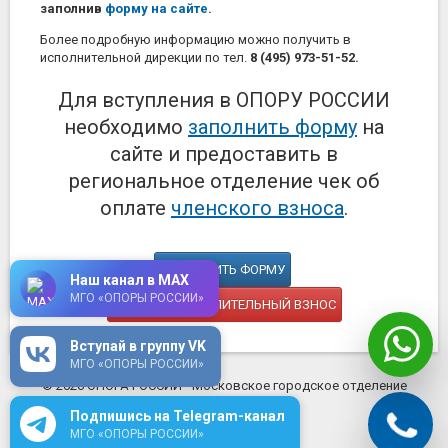
заполнив
форму на сайте
.
Более подробную информацию можно получить в
исполнительной дирекции по тел.
8 (495) 973-51-52.
Для вступления в ОПОРУ РОССИИ
необходимо
заполнить форму
на
сайте и предоставить в
региональное отделение чек об
оплате
членского взноса
.
ЗАПОЛНИТЬ ФОРМУ
Наш канал в MAX
МГО «ОПОРЫ РОССИИ»
ОПЛАТИТЬ ВСТУПИТЕЛЬНЫЙ ВЗНОС
Вступай в группу VK
МГО «ОПОРЫ РОССИИ»
© 2026 ОПОРА РОССИИ - Московское городское отделение
mosopora.ru
Подпишись на Telegram-канал
МГО «ОПОРЫ РОССИИ»