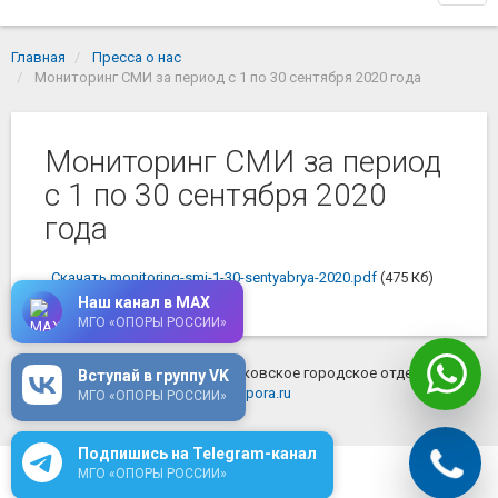
navi
Главная
Пресса о нас
Мониторинг СМИ за период с 1 по 30 сентября 2020 года
Мониторинг СМИ за период
с 1 по 30 сентября 2020
года
Скачать monitoring-smi-1-30-sentyabrya-2020.pdf
(475 Кб)
Наш канал в MAX
МГО «ОПОРЫ РОССИИ»
© 2026 ОПОРА РОССИИ - Московское городское отделение
Вступай в группу VK
mosopora.ru
МГО «ОПОРЫ РОССИИ»
Подпишись на Telegram-канал
МГО «ОПОРЫ РОССИИ»