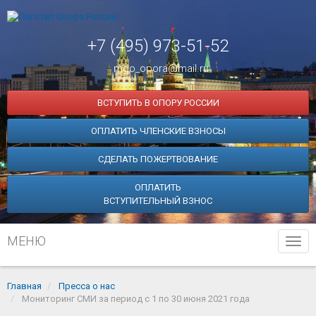
+7 (495) 973-51-52
mgo_opora@mail.ru
ВСТУПИТЬ В ОПОРУ РОССИИ
ОПЛАТИТЬ ЧЛЕНСКИЕ ВЗНОСЫ
СДЕЛАТЬ ПОЖЕРТВОВАНИЕ
ОПЛАТИТЬ
ВСТУПИТЕЛЬНЫЙ ВЗНОС
МЕНЮ
Tog
navi
Главная
Пресса о нас
Мониторинг СМИ за период с 1 по 30 июня 2021 года