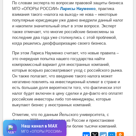
По словам эксперта по вопросам правовой защиты бизнеса
МГО «ОПОРЫ РОССИИ»
Ларисы Науменко
, практика
взимания такого «налога на выход» не нова – некоторые
популярные юрисдикции уже давно внедрили данный налог
и накопили значительный опыт в этом вопросе. Эксперт
также отмечает, что многие российские бизнесмены за
последние два года уже столкнулись с этой проблемой,
когда решились деоффшоризацию своего бизнеса.
При этом Лариса Науменко считает, что новые правила –
это очередная попытка нашего государства найти
компромиссный вариант для иностранных компаний,
которые всерьез рассматривают уход с российского рынка.
Он также полагает, что введение такого налога может
негативно повлиять на инвестиционный климат в стране и
есть большая доля вероятности того, что фактически этот
налог будет включен в цену сделки и де-факто его оплатят
российские инвесторы либо топ-менеджеры, которые
выкупают бизнес у иностранных компаний.
Отметим, что по данным Йельского университета, с
февраля 2022 года об уходе из России и приостановке
Наш канал в MAX
инвестиций публично сообщили более тысячи компаний.
МГО «ОПОРЫ РОССИИ»
11 августа 2023
в 14:20