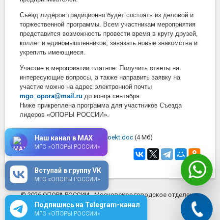
Съезд лидеров традиционно будет состоять из деловой и
торжественной программы. Всем участникам мероприятия
представится возможность провести время в кругу друзей,
коллег и единомышленников; завязать новые знакомства и
укрепить имеющиеся.
Участие в мероприятии платное. Получить ответы на
интересующие вопросы, а также направить заявку на
участие можно на адрес электронной почты
mgo_opora@mail.ru
до конца сентября.
Ниже прикреплена программа для участников Съезда
лидеров «ОПОРЫ РОССИИ».
Скачать programma-12-09-proekt.doc
(4 Мб)
Наш канал в MAX
МГО «ОПОРЫ РОССИИ»
19 сентября 2019
в 11:05
Вступай в группу VK
МГО «ОПОРЫ РОССИИ»
© 2026 ОПОРА РОССИИ - Московское городское отделение
mosopora.ru
Подпишись на Telegram-канал
МГО «ОПОРЫ РОССИИ»