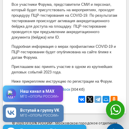
Все участники Форума, представители СМИ и персонал,
который будет присутствовать на мероприятиях, проходят
процедуру ПЦР-тестирования на COVID-19. По результатам
тестирования происходит активация аккредитационного
бейджа для доступа на площадку. ПЦР-тестирование
проводится при предъявлении аккредитационного
документа (бейджа) или ID.
Подробная информация о мерах профилактики COVID-19 и
ПЦР-тестировании будет опубликована на сайте ближе к
датам Форума.
Приглашаем вас принять участие в одном из крупнейших
деловых событий 2023 года.
Ниже прикрепляем инструкцию по регистрации на Форум.
Скачать instrukciya-forum.docx
(304 Кб)
Наш канал в MAX
МГО «ОПОРЫ РОССИИ»
5 апреля 2023
в 16:10
Вступай в группу VK
МГО «ОПОРЫ РОССИИ»
© 2026 ОПОРА РОССИИ - Московское городское отделение
mosopora.ru