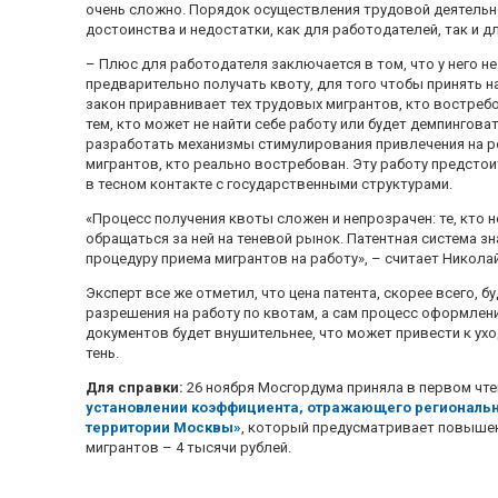
очень сложно. Порядок осуществления трудовой деятельн
достоинства и недостатки, как для работодателей, так и д
– Плюс для работодателя заключается в том, что у него н
предварительно получать квоту, для того чтобы принять н
закон приравнивает тех трудовых мигрантов, кто востребо
тем, кто может не найти себе работу или будет демпингова
разработать механизмы стимулирования привлечения на р
мигрантов, кто реально востребован. Эту работу предсто
в тесном контакте с государственными структурами.
«Процесс получения квоты сложен и непрозрачен: те, кто 
обращаться за ней на теневой рынок. Патентная система 
процедуру приема мигрантов на работу», – считает Никол
Эксперт все же отметил, что цена патента, скорее всего, 
разрешения на работу по квотам, а сам процесс оформлени
документов будет внушительнее, что может привести к ухо
тень.
Для справки:
26 ноября Мосгордума приняла в первом чт
установлении коэффициента, отражающего региональн
территории Москвы»
, который предусматривает повыше
мигрантов – 4 тысячи рублей.