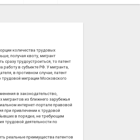
порции количества трудовых
ьше, получая квоту, мигрант
ь сразу трудоустроиться, то патент
 работу в субъекте РФ. У мигранта,
ателя, в противном случае, патент
по трудовой миграции Московского
менения в законодательство,
х мигрантов из ближнего зарубежья
циальном интернет-портале правовой
ия при привлечении к трудовой
бывших в порядке, не требующем
ия трудовой деятельности по
ить реальные преимущества патентов