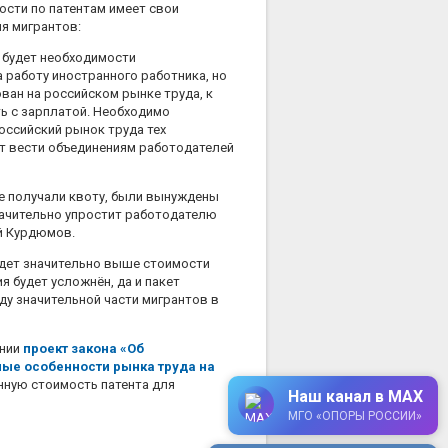
ости по патентам имеет свои
ля мигрантов:
е будет необходимости
а работу иностранного работника, но
ван на российском рынке труда, к
ть с зарплатой. Необходимо
оссийский рынок труда тех
ит вести объединениям работодателей
не получали квоту, были вынуждены
значительно упростит работодателю
ай Курдюмов.
будет значительно выше стоимости
я будет усложнён, да и пакет
ду значительной части мигрантов в
ении
проект закона «Об
ые особенности рынка труда на
нную стоимость патента для
Наш канал в MAX
МГО «ОПОРЫ РОССИИ»