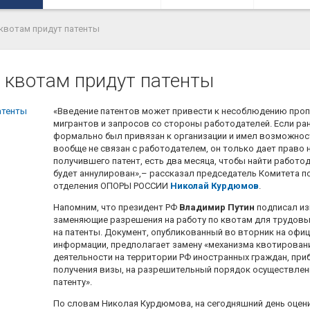
 квотам придут патенты
у квотам придут патенты
«Введение патентов может привести к несоблюдению про
мигрантов и запросов со стороны работодателей. Если ран
формально был привязан к организации и имел возможност
вообще не связан с работодателем, он только дает право на
получившего патент, есть два месяца, чтобы найти работод
будет аннулирован»,– рассказал председатель Комитета 
отделения ОПОРЫ РОССИИ
Николай Курдюмов
.
Напомним, что президент РФ
Владимир Путин
подписал из
заменяющие разрешения на работу по квотам для трудовы
на патенты. Документ, опубликованный во вторник на офи
информации, предполагает замену «механизма квотирован
деятельности на территории РФ иностранных граждан, при
получения визы, на разрешительный порядок осуществлен
патенту».
По словам Николая Курдюмова, на сегодняшний день оцен