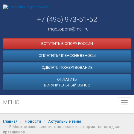
+7 (495) 973-51-52
mgo_opora@mail.ru
ВСТУПИТЬ В ОПОРУ РОССИИ
ОПЛАТИТЬ ЧЛЕНСКИЕ ВЗНОСЫ
СДЕЛАТЬ ПОЖЕРТВОВАНИЕ
ОПЛАТИТЬ
ВСТУПИТЕЛЬНЫЙ ВЗНОС
МЕНЮ
Tog
navi
Главная
Новости
Актуальные темы
В Москве закончилось голосование за формат новогодних
праздников