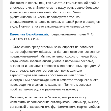
Достаточно вспомнить, как вместе с компьютерной эрой, а
впоследствии, с Интернетом, в нашу речь вошло большое
количество заимствований. Часть из них были
русифицированы, часть используются только
специалистами, а часть осталась в нашей речи в исходном
виде. Повлиять на это законодательно невозможно».
Вячеслав Белобжецкий
, предприниматель, член МГО
«ОПОРА РОССИИ»:
– Объективно предлагаемый законопроект не повлияет
катастрофическим образом на большинство отечественных
предпринимателей. Мы постепенно уходим от моды 90-х,
когда использование англицизмов в наружной рекламе,
вывесках и названиях товаров было повальным трендом. А
тех случаев, где отечественные производители
зарегистрировали имена собственные или слова с
иностранным происхождением в качестве товарного знака,
нововведения в закон не касаются. Так что массовых
проблем такого рода ограничения не принесут.
Впрочем, есть сегменты бизнеса, которые не могут
исключить использование англицизмов, например, бизнес,
связанный с каршерингом, фулфилментом, маркетплейсом