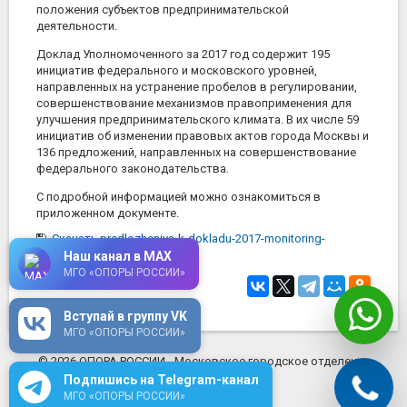
положения субъектов предпринимательской
деятельности.
Доклад Уполномоченного за 2017 год содержит 195
инициатив федерального и московского уровней,
направленных на устранение пробелов в регулировании,
совершенствование механизмов правоприменения для
улучшения предпринимательского климата. В их числе 59
инициатив об изменении правовых актов города Москвы и
136 предложений, направленных на совершенствование
федерального законодательства.
С подробной информацией можно ознакомиться в
приложенном документе.
Скачать predlozheniya-k-dokladu-2017-monitoring-
realizacii.pdf
(2 Мб)
Наш канал в MAX
МГО «ОПОРЫ РОССИИ»
5 октября 2018
в 14:14
Вступай в группу VK
МГО «ОПОРЫ РОССИИ»
© 2026 ОПОРА РОССИИ - Московское городское отделение
mosopora.ru
Подпишись на Telegram-канал
МГО «ОПОРЫ РОССИИ»