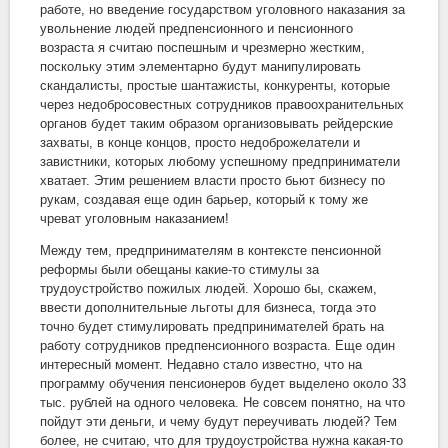
работе, но введение государством уголовного наказания за
увольнение людей предпенсионного и пенсионного
возраста я считаю поспешным и чрезмерно жестким,
поскольку этим элементарно будут манипулировать
скандалисты, простые шантажисты, конкуренты, которые
через недобросовестных сотрудников правоохранительных
органов будет таким образом организовывать рейдерские
захваты, в конце концов, просто недоброжелатели и
завистники, которых любому успешному предприниматели
хватает. Этим решением власти просто бьют бизнесу по
рукам, создавая еще один барьер, который к тому же
чреват уголовным наказанием!
Между тем, предпринимателям в контексте пенсионной
реформы были обещаны какие-то стимулы за
трудоустройство пожилых людей. Хорошо бы, скажем,
ввести дополнительные льготы для бизнеса, тогда это
точно будет стимулировать предпринимателей брать на
работу сотрудников предпенсионного возраста. Еще один
интересный момент. Недавно стало известно, что на
программу обучения пенсионеров будет выделено около 33
тыс. рублей на одного человека. Не совсем понятно, на что
пойдут эти деньги, и чему будут переучивать людей? Тем
более, не считаю, что для трудоустройства нужна какая-то