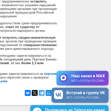
ит предпринимателю
оставлять
 возможностью указания нарушений,
веряющими органами при организации
еральной прокуратурой Российской
 нарушения.
одательством сроки предприниматель
нии,
ответ по существу от
онтрольно-надзорного органа.
т получить
сводно-аналитическую
ых органов при проведении проверок
предложений по
совершенствованию
нове риск-ориентированного подхода.
еобходимо зарегистрироваться на
На сегодняшний день Портале Бизнес-
ателей
, из них
более 1,3 млн
одимо зарегистрироваться на
портале
Наш канал в MAX
иса обратной связи о проверках
МГО «ОПОРЫ РОССИИ»
ылке
.
Вступай в группу VK
МГО «ОПОРЫ РОССИИ»
Подпишись на Telegram-канал