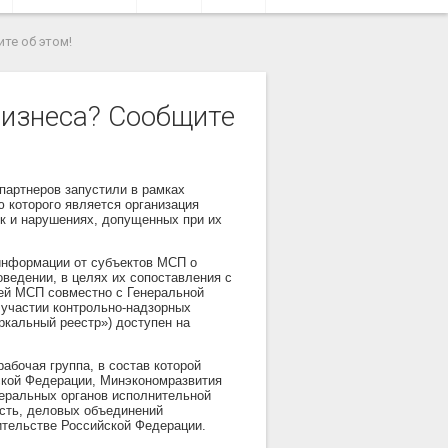
те об этом!
бизнеса? Сообщите
артнеров запустили в рамках
 которого является организация
ок и нарушениях, допущенных при их
информации от субъектов МСП о
оведении, в целях их сопоставления с
ей МСП совместно с Генеральной
 участии контрольно-надзорных
ркальный реестр») доступен на
абочая группа, в состав которой
ской Федерации, Минэкономразвития
еральных органов исполнительной
сть, деловых объединений
ительстве Российской Федерации.