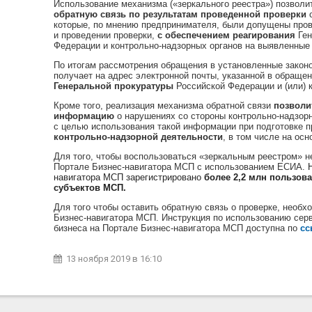
Использование механизма («зеркального реестра») позвол
обратную связь
по результатам проведенной проверки
с
которые, по мнению предпринимателя, были допущены про
и проведении проверки,
с обеспечением реагирования
Ген
Федерации и контрольно-надзорных органов на выявленные
По итогам рассмотрения обращения в установленные закон
получает на адрес электронной почты, указанной в обраще
Генеральной прокуратуры
Российской Федерации и (или) к
Кроме того, реализация механизма обратной связи
позволи
информацию
о нарушениях со стороны контрольно-надзорн
с целью использования такой информации при подготовке 
контрольно-надзорной деятельности
, в том числе на ос
Для того, чтобы воспользоваться «зеркальным реестром» н
Портале Бизнес-навигатора МСП с использованием ЕСИА.
навигатора МСП зарегистрировано
более 2,2 млн пользов
субъектов МСП.
Для того чтобы оставить обратную связь о проверке, необх
Бизнес-навигатора МСП.
Инструкция по использованию серв
бизнеса на Портале Бизнес-навигатора МСП доступна по
сс
13 ноября 2019
в 16:10