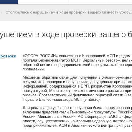
Столкнулись с нарушением в ходе проверки вашего бизнеса? Сообщи
рушением в ходе проверки вашего 
«ОПОРА РОССИИ» совместно с Корпорацией МСП и рядом п
портала Бизнес-навигатор МСП «Зеркальный реестр», целью
обратной связи от предпринимателей о результатах провер
проведении.
Механизм обратной связи для получения в онлайн-режиме 
результатах проверок и нарушениях, допущенных при их пр
информацией, содержащейся в ЕРП, разработан Корпораци
прокуратурой, Министерством экономического развития при
органов. Соответствующий функционал обратной связи («зе
Портале Бизнес-навигатора МСП (smbn.ru).
Для реализации указанного поручения была сформирована р
включены представители Генеральной прокуратуры Россий
России, Минкомсвязи России, АО «Корпорация «МСП», фед
власти, осуществляющих контрольно-надзорную деятельно
предпринимателей, АСИ и Аналитического центра при Прав