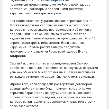
отделения ОПОРЫ РОССИИ
Сергей Рак
прокомментировал предложение Роспотребнадзора
расторгнуть договоры с владельцами фастфуда,
нарушившими санитарные нормы.
Как стало известно, управление Роспотребнадзора по
Москве предлагает столичным властям расторгнуть
договоры на размещение нестационарных объектов с
владельцами 39 точек общепита, у которых в ходе
недавней внеплановой проверки, проходившей с 6 по 10
апреля, санитарным ведомством были выявлены
нарушения. Об этом рассказала руководитель
московского управления Роспотребнадзора
Елена
Андреева
.
Сергей Рак отметил, что в последнее время бизнес-
сообщество нередко сталкивается со случаями закрытия
уличных объектов быстрого питания – такая негативная
тенденция откровенно вредит бизнес-климату столицы.
«Кроме того, если прецедент расторжения договоров
аренды действительно будет применяться, это может
серьезно отразиться и на других игроках, в частности,
потому что многие помещения, на которые заключены
договоры, принадлежат московскому правительству»,–
рассказал эксперт.