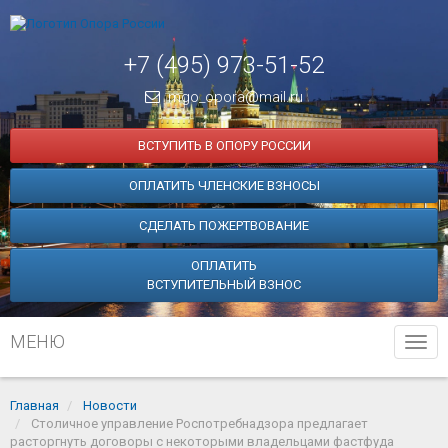
+7 (495) 973-51-52
mgo_opora@mail.ru
ВСТУПИТЬ В ОПОРУ РОССИИ
ОПЛАТИТЬ ЧЛЕНСКИЕ ВЗНОСЫ
СДЕЛАТЬ ПОЖЕРТВОВАНИЕ
ОПЛАТИТЬ
ВСТУПИТЕЛЬНЫЙ ВЗНОС
МЕНЮ
Tog
navi
Главная
Новости
Столичное управление Роспотребнадзора предлагает
расторгнуть договоры с некоторыми владельцами фастфуда