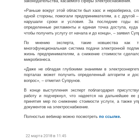
законодательства, касаемого сферы электроснабжения.
«Раньше вокруг этой области был хаос и неразбериха, сл
одной стороны, помогали предпринимателям, а с другой –
нарушали сроки и условия. За последние годы все
определенные регламенты и единая точка доступа, куда
чтобы получить услугу от начала и до конца»,
–
заявил Супр
По мнению эксперта, такие новшества как тех
многофункциональная система подачи электронной подпис
жизнь предпринимателям, а снижение стоимости сделал
микробизнеса.
«Даже не обладая глубокими знаниями в электроэнергети
порталах может получить определенный алгоритм и дос
вопрос»,
–
отметил Супрунов.
В конце выступления эксперт поблагодарил присутств
работу и подчеркнул, что надеется на дальнейшее ее р
принятия мер по снижению стоимости услуги, а также у
документов на электроснабжение.
Полностью вебинар можно посмотреть
по ссылке
.
22 марта 2018
в 11:45