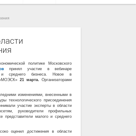
жения
бласти
ния
ономической политике Московского
ов
принял участие в вебинаре
о и среднего бизнеса. Новое в
О «МОЭСК»
21 марта.
Организаторами
следними изменениями, внесенными в
уры технологического присоединения
ринимали участие эксперты в области
осетям, руководители профильных
 представители малого и среднего
соко оценил достижения в области