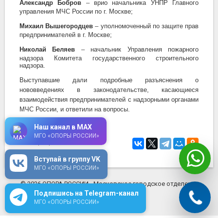
Александр Бобров
–
врио начальника УНПР Главного
управления МЧС России по г. Москве;
Михаил Вышегородцев
–
уполномоченный по защите прав
предпринимателей в г. Москве;
Николай
Беляев
–
начальник Управления пожарного
надзора Комитета государственного строительного
надзора.
Выступавшие дали подробные разъяснения о
нововведениях в законодательстве, касающиеся
взаимодействия предпринимателей с надзорными органами
МЧС России, и ответили на вопросы.
Наш канал в MAX
МГО «ОПОРЫ РОССИИ»
15 февраля 2019
в 15:31
Вступай в группу VK
МГО «ОПОРЫ РОССИИ»
© 2026 ОПОРА РОССИИ - Московское городское отделение
mosopora.ru
Подпишись на Telegram-канал
МГО «ОПОРЫ РОССИИ»