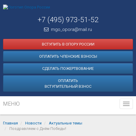
+7 (495) 973-51-52
mgo_opora@mail.ru
ВСТУПИТЬ В ОПОРУ РОССИИ
ОПЛАТИТЬ ЧЛЕНСКИЕ ВЗНОСЫ
СДЕЛАТЬ ПОЖЕРТВОВАНИЕ
ОПЛАТИТЬ
ВСТУПИТЕЛЬНЫЙ ВЗНОС
МЕНЮ
Tog
navi
Главная
Новости
Актуальные темы
Поздравляем с Днём Победы!