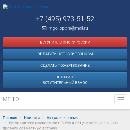
+7 (495) 973-51-52
mgo_opora@mail.ru
ВСТУПИТЬ В ОПОРУ РОССИИ
ОПЛАТИТЬ ЧЛЕНСКИЕ ВЗНОСЫ
СДЕЛАТЬ ПОЖЕРТВОВАНИЕ
ОПЛАТИТЬ
ВСТУПИТЕЛЬНЫЙ ВЗНОС
МЕНЮ
Tog
navi
Главная
Новости
Актуальные темы
Руководители московской ОПОРЫ и ГУ Центробанка по ЦФО
провели совместную встречу