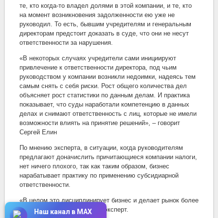
те, кто когда-то владел долями в этой компании, и те, кто
на момент возникновения задолженности ею уже не
руководил. То есть, бывшим учредителям и генеральным
директорам предстоит доказать в суде, что они не несут
ответственности за нарушения.
«В некоторых случаях учредители сами инициируют
привлечение к ответственности директора, под чьим
руководством у компании возникли недоимки, надеясь тем
самым снять с себя риски. Рост общего количества дел
объясняет рост статистики по данным делам. И практика
показывает, что суды наработали компетенцию в данных
делах и снимают ответственность с лиц, которые не имели
возможности влиять на принятие решений», – говорит
Сергей Елин
По мнению эксперта, в ситуации, когда руководителям
предлагают доначислить причитающиеся компании налоги,
нет ничего плохого, так как таким образом, бизнес
нарабатывает практику по применению субсидиарной
ответственности.
«В целом это дисциплинирует бизнес и делает рынок более
цивилизованным», – уверен эксперт.
Наш канал в MAX