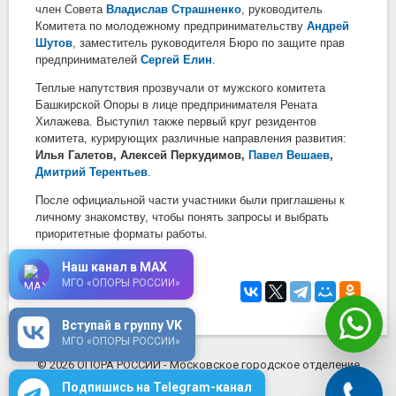
член Совета
Владислав Страшненко
, руководитель
Комитета по молодежному предпринимательству
Андрей
Шутов
, заместитель руководителя Бюро по защите прав
предпринимателей
Сергей Елин
.
Теплые напутствия прозвучали от мужского комитета
Башкирской Опоры в лице предпринимателя Рената
Хилажева. Выступил также первый круг резидентов
комитета, курирующих различные направления развития:
Илья Галетов, Алексей Перкудимов,
Павел Вешаев
,
Дмитрий Терентьев
.
После официальной части участники были приглашены к
личному знакомству, чтобы понять запросы и выбрать
приоритетные форматы работы.
Наш канал в MAX
МГО «ОПОРЫ РОССИИ»
24 февраля 2026
в 14:00
Вступай в группу VK
МГО «ОПОРЫ РОССИИ»
© 2026 ОПОРА РОССИИ - Московское городское отделение
mosopora.ru
Подпишись на Telegram-канал