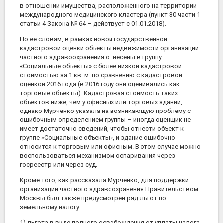
в отношении имущества, расположенного на территории
международного медицинского кластера (пункт 30 части 1
статьи 4 Закона № 64 – действует с 01.01.2018).
По ее словам, в рамках новой государственной
кадастровой оценки объекты недвижимости организаций
частного здравоохранения отнесены в группу
«Социальные объекты» с более низкой кадастровой
стоимостью за 1 кв. м. по сравнению с кадастровой
оценкой 2016 года (в 2016 году они оценивались как
торговые объекты). Кадастровая стоимость таких
объектов ниже, чем у офисных или торговых зданий,
однако Мурченко указала на возникающую проблему с
ошибочным определением группы – иногда оценщик не
имеет достаточно сведений, чтобы отнести объект к
группе «Социальные объекты», и здание ошибочно
относится к торговым или офисным. В этом случае можно
воспользоваться механизмом оспаривания через
госреестр или через суд.
Кроме того, как рассказала Мурченко, для поддержки
организаций частного здравоохранения Правительством
Москвы был также предусмотрен ряд льгот по
земельному налогу:
1) льгота в виде полного освобождения от уплаты налога