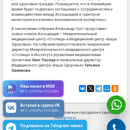
или здоровью граждан. Планируется, что в ближайшее
время будет подписано соглашение о сотрудничестве и
взаимодействии между Ассоциацией и «Центром
мониторинга и клинико-экономической экспертизы».
В заключении собрания Александр Грот представил
новых членов Ассоциации – Межрегиональный
медицинский центр «Столица» и Медицинский центр «Ваше
Здоровье». На собрании присутствовали генеральный
директор Межрегионального медицинского центра
«Столица» и Института управления медицинскими
проектами
Олег Паскар
и генеральный директор
Медицинского центра «Ваше Здоровье»
Татьяна
Хакимова
.
Наш канал в MAX
21 сентября 2018
в 12:19
МГО «ОПОРЫ РОССИИ»
Вступай в группу VK
МГО «ОПОРЫ РОССИИ»
© 2026 ОПОРА РОССИИ - Московское городское отделение
mosopora.ru
Подпишись на Telegram-канал