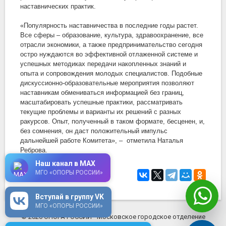
наставнических практик.
«Популярность наставничества в последние годы растет.
Все сферы – образование, культура, здравоохранение, все
отрасли экономики, а также предпринимательство сегодня
остро нуждаются во эффективной отлаженной системе и
успешных методиках передачи накопленных знаний и
опыта и сопровождения молодых специалистов. Подобные
дискуссионно-образовательные мероприятия позволяют
наставникам обмениваться информацией без границ,
масштабировать успешные практики, рассматривать
текущие проблемы и варианты их решений с разных
ракурсов. Опыт, полученный в таком формате, бесценен, и,
без сомнения, он даст положительный импульс
дальнейшей работе Комитета», – отметила Наталья
Реброва.
Наш канал в MAX
МГО «ОПОРЫ РОССИИ»
19 июня 2026
в 13:10
Вступай в группу VK
МГО «ОПОРЫ РОССИИ»
© 2026 ОПОРА РОССИИ - Московское городское отделение
mosopora.ru