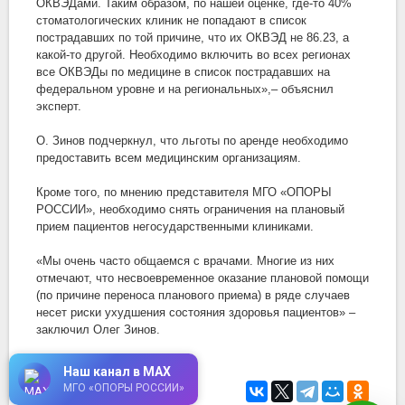
ОКВЭДами. Таким образом, по нашей оценке, где-то 40%
стоматологических клиник не попадают в список
пострадавших по той причине, что их ОКВЭД не 86.23, a
какой-то другой. Необходимо включить во всех регионах
все ОКВЭДы по медицине в список пострадавших на
федеральном уровне и на региональных»,– объяснил
эксперт.
О. Зинов подчеркнул, что льготы по аренде необходимо
предоставить всем медицинским организациям.
Кроме того, по мнению представителя МГО «ОПОРЫ
РОССИИ», необходимо снять ограничения на плановый
прием пациентов негосударственными клиниками.
«Мы очень часто общаемся c врачами. Многие из них
отмечают, что несвоевременное оказание плановой помощи
(по причине переноса планового приема) в ряде случаев
несет риски ухудшения состояния здоровья пациентов» –
заключил Олег Зинов.
Наш канал в MAX
МГО «ОПОРЫ РОССИИ»
29 апреля 2020
в 18:15