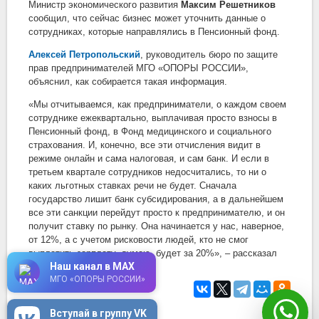
Министр экономического развития
Максим Решетников
сообщил, что сейчас бизнес может уточнить данные о
сотрудниках, которые направлялись в Пенсионный фонд.
Алексей Петропольский
, руководитель бюро по защите
прав предпринимателей МГО «ОПОРЫ РОССИИ»,
объяснил, как собирается такая информация.
«Мы отчитываемся, как предприниматели, о каждом своем
сотруднике ежеквартально, выплачивая просто взносы в
Пенсионный фонд, в Фонд медицинского и социального
страхования. И, конечно, все эти отчисления видит в
режиме онлайн и сама налоговая, и сам банк. И если в
третьем квартале сотрудников недосчитались, то ни о
каких льготных ставках речи не будет. Сначала
государство лишит банк субсидирования, а в дальнейшем
все эти санкции перейдут просто к предпринимателю, и он
получит ставку по рынку. Она начинается у нас, наверное,
от 12%, а с учетом рисковости людей, кто не смог
выплатить зарплату, думаю, будет за 20%»,
–
рассказал
Наш канал в MAX
эксперт.
МГО «ОПОРЫ РОССИИ»
4 декабря 2020
в 16:25
Вступай в группу VK