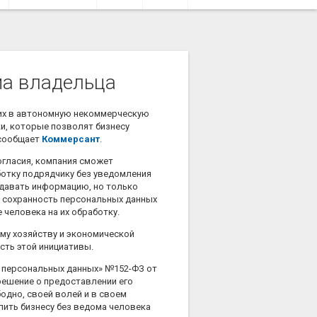
ма владельца
щих в автономную некоммерческую
и, которые позволят бизнесу
 сообщает
Коммерсант
.
огласия, компания сможет
ботку подрядчику без уведомления
едавать информацию, но только
а сохранность персональных данных
 человека на их обработку.
ому хозяйству и экономической
ть этой инициативы.
О персональных данных» №152-ФЗ от
 решение о предоставлении его
бодно, своей волей и в своем
олить бизнесу без ведома человека