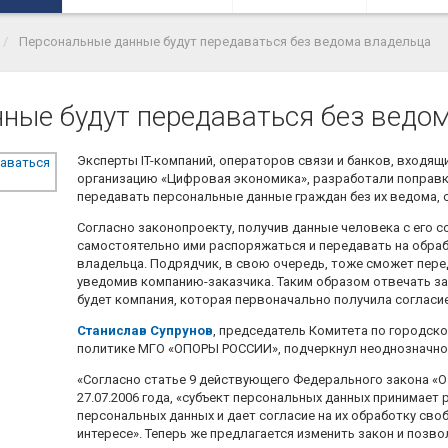
Персональные данные будут передаваться без ведома владельца
ные будут передаваться без ведо
Эксперты IT-компаний, операторов связи и банков, входя
организацию «Цифровая экономика», разработали поправк
передавать персональные данные граждан без их ведома,
Согласно законопроекту, получив данные человека с его с
самостоятельно ими распоряжаться и передавать на обра
владельца. Подрядчик, в свою очередь, тоже сможет пер
уведомив компанию-заказчика. Таким образом отвечать з
будет компания, которая первоначально получила согласие
Станислав Супрунов
, председатель Комитета по городск
политике МГО «ОПОРЫ РОССИИ», подчеркнул неоднозначнос
«Согласно статье 9 действующего Федерального закона «
27.07.2006 года, «субъект персональных данных принимает
персональных данных и дает согласие на их обработку сво
интересе». Теперь же предлагается изменить закон и позв