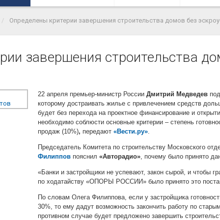
Определены критерии завершения строительства домов без эскроу
рии завершения строительства дом
22 апреля премьер-министр России
Дмитрий Медведев
под
которому достраивать жилье с привлечением средств дол
будет без перехода на проектное финансирование и открыти
необходимо соблюсти основные критерии – степень готовно
продаж (10%)
,
передают
«Вести.ру»
.
Председатель Комитета по строительству Московского 
Филиппов
пояснил
«Авторадио»
, почему было принято да
«Банки и застройщики не успевают, закон сырой, и чтобы г
по ходатайству «ОПОРЫ РОССИИ» было принято это постан
По словам Олега Филиппова, если у застройщика готовност
30%, то ему дадут возможность закончить работу по стары
противном случае будет предложено завершить строительст