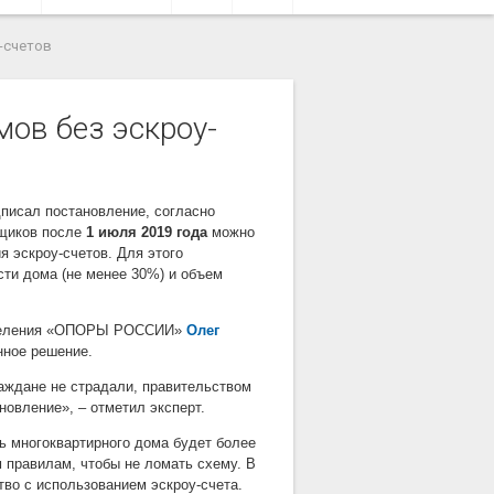
-счетов
ов без эскроу-
писал постановление, согласно
ьщиков после
1
июля 2019 года
можно
я эскроу-счетов. Для этого
сти дома (не менее 30%) и объем
отделения «ОПОРЫ РОССИИ»
Олег
нное решение.
раждане не страдали, правительством
овление», – отметил эксперт.
ь многоквартирного дома будет более
м правилам, чтобы не ломать схему. В
во с использованием эскроу-счета.