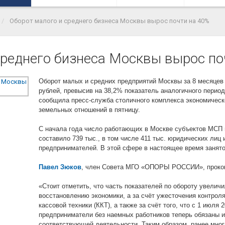
Оборот малого и среднего бизнеса Москвы вырос почти на 40%
среднего бизнеса Москвы вырос по
Оборот малых и средних предприятий Москвы за 8 месяцев 
рублей, превысив на 38,2% показатель аналогичного период
сообщила пресс-служба столичного комплекса экономическ
земельных отношений в пятницу.
С начала года число работающих в Москве субъектов МСП 
составило 739 тыс., в том числе 411 тыс. юридических лиц
предпринимателей. В этой сфере в настоящее время занято
Павел Зюков
, член Совета МГО «ОПОРЫ РОССИИ», проко
«Стоит отметить, что часть показателей по обороту увелич
восстановлению экономики, а за счёт ужесточения контрол
кассовой техники (ККТ), а также за счёт того, что с 1 июля
предприниматели без наемных работников теперь обязаны 
соответствующей деятельности. Таким образом, ранее мног