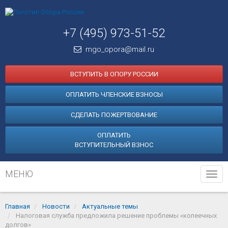
+7 (495) 973-51-52
mgo_opora@mail.ru
ВСТУПИТЬ В ОПОРУ РОССИИ
ОПЛАТИТЬ ЧЛЕНСКИЕ ВЗНОСЫ
СДЕЛАТЬ ПОЖЕРТВОВАНИЕ
ОПЛАТИТЬ
ВСТУПИТЕЛЬНЫЙ ВЗНОС
МЕНЮ
Tog
navi
Главная
Новости
Актуальные темы
Налоговая служба предложила решение проблемы «копеечных
долгов»