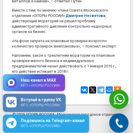
металлов и камней», – отметил Путин.
Вместе с тем, по мнению члена Совета Московского
отделения «ОПОРЫ РОССИИ»
Дмитрия Несветова
,
действующий мораторий не решил проблему
административного давления контрольно-надзорных
органов на бизнес.
«На фоне запрета на плановые проверки возросло
количество проверок внеплановых», – пояснил эксперт.
Напомним, закон о трехлетнем моратории на плановые
проверки малого бизнеса и индивидуальных
предпринимателей начал действовать с 1 января 2016 г.,
его действие истекает в 2018 г.
Наш канал в MAX
МГО «ОПОРЫ РОССИИ»
29 октября 2018
в 14:12
Вступай в группу VK
МГО «ОПОРЫ РОССИИ»
© 2026 ОПОРА РОССИИ - Московское городское отделение
mosopora.ru
Подпишись на Telegram-канал
МГО «ОПОРЫ РОССИИ»