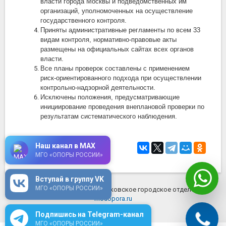
власти города Москвы и подведомственных им
организаций, уполномоченных на осуществление
государственного контроля.
Приняты административные регламенты по всем 33
видам контроля, нормативно-правовые акты
размещены на официальных сайтах всех органов
власти.
Все планы проверок составлены с применением
риск-ориентированного подхода при осуществлении
контрольно-надзорной деятельности.
Исключены положения, предусматривающие
инициирование проведения внеплановой проверки по
результатам систематического наблюдения.
Наш канал в MAX
14 ноября 2018
в 14:29
МГО «ОПОРЫ РОССИИ»
Вступай в группу VK
МГО «ОПОРЫ РОССИИ»
© 2026 ОПОРА РОССИИ - Московское городское отделение
mosopora.ru
Подпишись на Telegram-канал
МГО «ОПОРЫ РОССИИ»