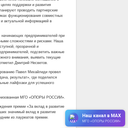
 целях поддержки и развития
ланируют проводить партнерские
амках функционирования совместных
м и актуальной информацией в
я начинающих предпринимателей при
енными сложностями и рисками. Наша
ступной, прозрачной и
едпринимателей, подсветить важные
жного внимания, выявить текущие
отметил Дмитрий Несветов.
рованию Павел Михайлиди провел
одача, результат», где поделился
льные лайфхаки для успешного
рганизованная МГО «ОПОРЫ РОССИИ».
ждения премии «За вклад в развитие
сших значимый вклад в развитие
Наш канал в MAX
дним из лауреатов премии.
МГО «ОПОРЫ РОССИИ»