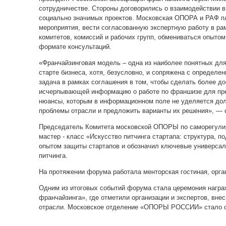
сотрудничестве. Стороны договорились о взаимодействии в
социально значимых проектов. Московская ОПОРА и РАФ п
мероприятия, вести согласованную экспертную работу в р
комитетов, комиссий и рабочих групп, обмениваться опыто
формате консультаций.
«Франчайзинговая модель – одна из наиболее понятных дл
старте бизнеса, хотя, безусловно, и сопряжена с определ
задача в рамках соглашения в том, чтобы сделать более до
исчерпывающей информацию о работе по франшизе для пр
нюансы, которым в информационном поле не уделяется дол
проблемы отрасли и предложить варианты их решения», — 
Председатель Комитета московской ОПОРЫ по саморегули
мастер - класс «Искусство питчинга стартапа: структура, п
опытом защиты стартапов и обозначил ключевые универса
питчинга.
На протяжении форума работала менторская гостиная, о
Одним из итоговых событий форума стала церемония награ
франчайзинга», где отметили организации и экспертов, вне
отрасли. Московское отделение «ОПОРЫ РОССИИ» стало о