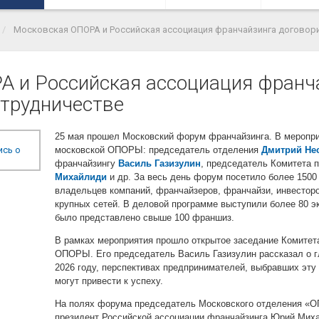
Московская ОПОРА и Российская ассоциация франчайзинга договор
 и Российская ассоциация франч
отрудничестве
25 мая прошел Московский форум франчайзинга. В меропри
московской ОПОРЫ: председатель отделения
Дмитрий Не
франчайзингу
Василь Газизулин
, председатель Комитета
Михайлиди
и др. За весь день форум посетило более 1500
владельцев компаний, франчайзеров, франчайзи, инвесторо
крупных сетей. В деловой программе выступили более 80 эк
было представлено свыше 100 франшиз.
В рамках мероприятия прошло открытое заседание Комитет
ОПОРЫ. Его председатель Василь Газизулин рассказал о 
2026 году, перспективах предпринимателей, выбравших эту 
могут привести к успеху.
На полях форума председатель Московского отделения 
президент Российской ассоциации франчайзинга Юрий Мих