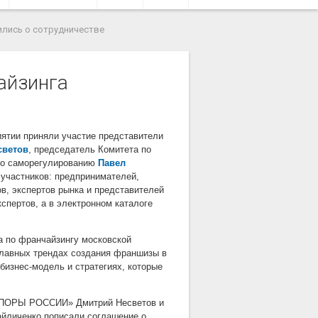
ились о сотрудничестве
айзинга
ятии приняли участие представители
светов
, председатель Комитета по
 по саморегулированию
Павел
 участников: предпринимателей,
в, экспертов рынка и представителей
спертов, а в электронном каталоге
а по франчайзингу московской
главных трендах создания франшизы в
бизнес-модель и стратегиях, которые
«ОПОРЫ РОССИИ» Дмитрий Несветов и
айличенко пописали соглашение о