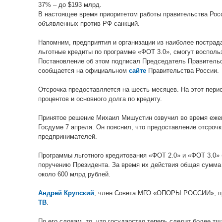
37%
–
до $193 млрд.
В настоящее время приоритетом работы правительства Рос
объявленных против РФ санкций.
Напомним, предприятия и организации из наиболее пострад
льготные кредиты по программе «ФОТ 3.0», смогут восполь
Постановление об этом подписал Председатель Правитель
сообщается на официальном
сайте
Правительства России.
Отсрочка предоставляется на шесть месяцев. На этот пери
процентов и основного долга по кредиту.
Принятое решение Михаил Мишустин озвучил во время ежег
Госдуме 7 апреля. Он пояснил, что предоставление отсрочк
предпринимателей.
Программы льготного кредитования «ФОТ 2.0» и «ФОТ 3.0»
поручению Президента. За время их действия общая сумма
около 600 млрд рублей.
Андрей Крупский
, член Совета МГО «ОПОРЫ РОССИИ», п
ТВ
.
По его словам, то, что государство теперь следит более т