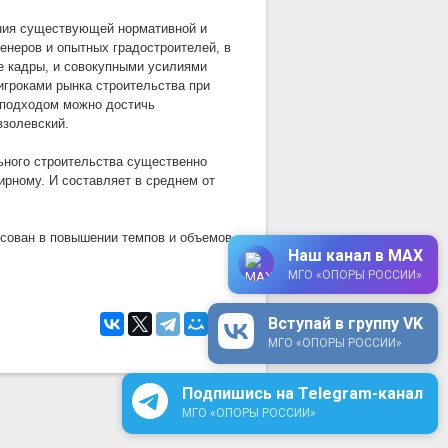
ения существующей нормативной и
енеров и опытных градостроителей, в
е кадры, и совокупными усилиями
игроками рынка строительства при
 подходом можно достичь
взолевский.
ьного строительства существенно
ирному. И составляет в среднем от
есован в повышении темпов и объемов
Наш канал в MAX
МГО «ОПОРЫ РОССИИ»
Вступай в группу VK
МГО «ОПОРЫ РОССИИ»
Подпишись на Telegram-канал
МГО «ОПОРЫ РОССИИ»