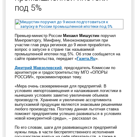
под 5%
Премьер-министр России
Михаил Мишустин
поручил
Минпромторгу, Минфину, Минэкономразвития при
участии глав ряда регионов до 9 июня проработать
вопрос о запуске в стране так называемой
промышленной ипотеки под 5%. Об этом сообщается на
сайте правительства, передает «
Газета.Ru
».
Дмитрий Мавзолевский
,
председатель Комиссии по
архитектуре и градостроительству МГО «ОПОРЫ
РОССИИ», прокомментировал тему.
«Мера очень своевременная для предприятий. В
условиях импортозамещения и налаживания логистики в
нынешних условиях заметно увеличение объемов
производств. Хранение и увеличение ассортимента
выпускаемой продукции являются знаковыми решениями
любого производства. Поэтому данная льготная ставка
поможет предприятиям успешно развиваться в условиях
новой конкурентной среды», – рассказал он.
По его словам, шаги для развивающихся предприятий
нужны лишь в части беспрепятственного исполнения
государством взятых на себя обязательств, а также в