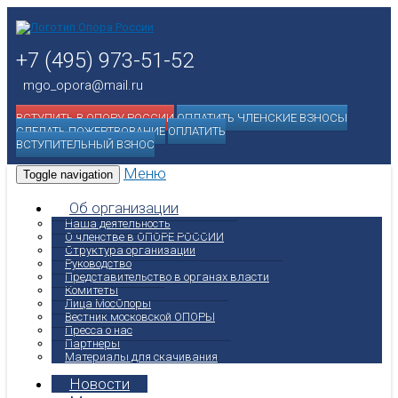
+7 (495) 973-51-52
mgo_opora@mail.ru
ВСТУПИТЬ В ОПОРУ РОССИИ
ОПЛАТИТЬ ЧЛЕНСКИЕ ВЗНОСЫ
СДЕЛАТЬ ПОЖЕРТВОВАНИЕ
ОПЛАТИТЬ
ВСТУПИТЕЛЬНЫЙ ВЗНОС
Меню
Toggle navigation
Об организации
Наша деятельность
О членстве в ОПОРЕ РОССИИ
Структура организации
Руководство
Представительство в органах власти
Комитеты
Лица МосОпоры
Вестник московской ОПОРЫ
Пресса о нас
Партнеры
Материалы для скачивания
Новости