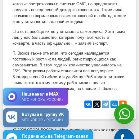
которые застрахованы в системе ОМС, но продолжают
получать определенный доход «в конвертах». Такие лица
не имеют оформленных взаимоотношений с работодателем
и не учитываются в данной методике.
«То есть вообще их не учитывает эта методика. Хотя таких
лиц у нас большинство, которые получают часть в
конверте, а часть официально», – заявил эксперт.
П. Зюков также отметил, что сегодня наблюдается
постоянный рост числа людей, регистрирующихся как
самозанятые. В этом году их количество увеличилось на
23%. Этот режим работы становится все популярнее
благодаря своей гибкости и удобству. Работодатели также
привлекают к этому режиму работников с целью
сэкономить на налогах, но таких, по словам П. Зюкова,
Наш канал в MAX
меньшинство.
МГО «ОПОРЫ РОССИИ»
27 сентября 2023
в 13:35
Вступай в группу VK
МГО «ОПОРЫ РОССИИ»
© 2026 ОПОРА РОССИИ - Московское городское отделение
mosopora.ru
Подпишись на Telegram-канал