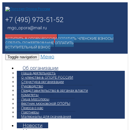
+7 (495) 973-51-52
mgo_opora@mail.ru
ВСТУПИТЬ В ОПОРУ РОССИИ
ОПЛАТИТЬ ЧЛЕНСКИЕ ВЗНОСЫ
СДЕЛАТЬ ПОЖЕРТВОВАНИЕ
ОПЛАТИТЬ
ВСТУПИТЕЛЬНЫЙ ВЗНОС
Меню
Toggle navigation
Об организации
Наша деятельность
О членстве в ОПОРЕ РОССИИ
Структура организации
Руководство
Представительство в органах власти
Комитеты
Лица МосОпоры
Вестник московской ОПОРЫ
Пресса о нас
Партнеры
Материалы для скачивания
Новости