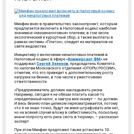
Минфин внес в правительство законопроект, которым
предлагается включить в Налоговый кодекс наиболее
значимые «квазиналоговые» платежи, в том числе
экологический и курортный сбор, а также выплаты в
рамках системы «Платон», следует из материалов на
сайте ведомства.
Инициативу о включении неналоговых платежей в
Налоговый кодекс в эфире «
Коммерсант.ФМ
» не
поддержал
Сергей Зеленов
, председатель Комитета
по налогам Московского отделения «ОПОРЫ РОССИИ»,
отметив, что это приведет к дополнительному росту
нагрузки на бизнес, в том числе к ужесточению
ответственности.
«Предприниматель должен закладывать риски.
Например, сегодня я не обязан платить какой-то
определенный налог, а завтра мне скажут – ты должен.
И весь бизнес-план целиком пересматривается, потому
что я не знаю точно, будут ли меня штрафовать или нет,
но на всякий случай вложу в себестоимость, поскольку
иначе попросту есть риск сесть в тюрьму», – рассказал
эксперт.
При этом Минфин предложил также установить 10-