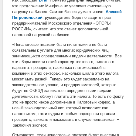
Как сообщает
BFM
, Премьер
Дмитрий Медведев
считает,
что предложение Минфина не увеличит фискальную
нагрузку на бизнес. Сам же бизнес думает иначе.
Алексей
Петропольский
, руководитель бюро по защите прав
предпринимателей Московского отделения «ОПОРЫ
РОССИИ», считает, что это станет дополнительной
налоговой нагрузкой на бизнес.
«Неналоговые платежи были пилотными и не были
обязательны к уплате для многих юридических лиц,
занимающихся определенными видами деятельности. Все
эти сборы носили некий характер тестового, пилотного
варианта: проверяли, насколько платежеспособны
компании в этих секторах, насколько шкала этого налога
может быть разной. Теперь это будет закреплено на
законодательном уровне, и предпринимателей, которые
будут по ОКВЭД заниматься определенными видами
деятельности, обяжут платить эти налоги. То есть по факту
это не просто некое дополнение в Налоговый кодекс, а
новый законодательный акт, который позволяет как
налоговикам, так и судам и любым надзорным органам
проверять, взимать и наказывать в случае неплатежа»,
–
заключил эксперт.
Отмечается, если неналоговые платежи будут внесены в