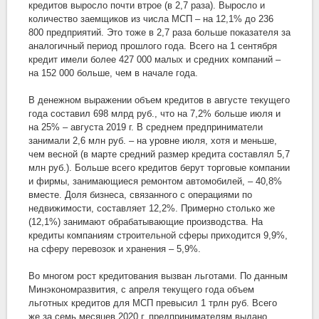
кредитов выросло почти втрое (в 2,7 раза). Выросло и
количество заемщиков из числа МСП – на 12,1% до 236
800 предприятий. Это тоже в 2,7 раза больше показателя за
аналогичный период прошлого года. Всего на 1 сентября
кредит имели более 427 000 малых и средних компаний –
на 152 000 больше, чем в начале года.
В денежном выражении объем кредитов в августе текущего
года составил 698 млрд руб., что на 7,2% больше июля и
на 25% – августа 2019 г. В среднем предприниматели
занимали 2,6 млн руб. – на уровне июля, хотя и меньше,
чем весной (в марте средний размер кредита составлял 5,7
млн руб.). Больше всего кредитов берут торговые компании
и фирмы, занимающиеся ремонтом автомобилей, – 40,8%
вместе. Доля бизнеса, связанного с операциями по
недвижимости, составляет 12,2%. Примерно столько же
(12,1%) занимают обрабатывающие производства. На
кредиты компаниям строительной сферы приходится 9,9%,
на сферу перевозок и хранения – 5,9%.
Во многом рост кредитования вызван льготами. По данным
Минэкономразвития, с апреля текущего года объем
льготных кредитов для МСП превысил 1 трлн руб. Всего
же за семь месяцев 2020 г. предпринимателям выдано