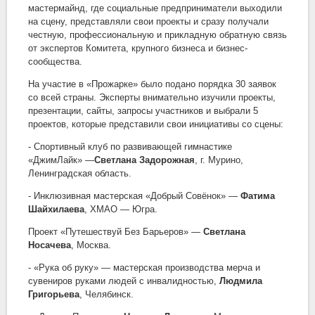
мастермайнд, где социальные предприниматели выходили
на сцену, представляли свои проекты и сразу получали
честную, профессиональную и прикладную обратную связь
от экспертов Комитета, крупного бизнеса и бизнес-
сообщества.
На участие в «Прожарке» было подано порядка 30 заявок
со всей страны. Эксперты внимательно изучили проекты,
презентации, сайты, запросы участников и выбрали 5
проектов, которые представили свои инициативы со сцены:
- Спортивный клуб по развивающей гимнастике
«ДжимЛайк» —
Светлана Задорожная
, г. Мурино,
Ленинградская область.
- Инклюзивная мастерская «Добрый Совёнок» —
Фатима
Шайхилаева
, ХМАО — Югра.
Проект «Путешествуй Без Барьеров» —
Светлана
Носачева
, Москва.
- «Рука об руку» — мастерская производства мерча и
сувениров руками людей с инвалидностью,
Людмила
Григорьева
, Челябинск.