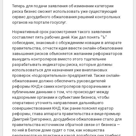
Теперь для подачи заявления об изменении категории
риска бизнес сможет использовать уже существующий
сервис досудебного обжалования решений контрольных
органов на портале госуслуг.
Нормативный срок рассмотрения такого заявления
составляет пять рабочих дней. Как дал понять "Ъ”
собеседник, знакомый с обсуждением новации в аппарате
правительства, отчасти идея ввести онлайн-обжалование
завышения рисков объясняется желанием реформаторов
вынудить контролеров вместо этого тщательнее
разрабатывать индикаторы риска, которые должны
использоваться для назначения уже внеплановых
проверок «подозрительных» предприятий. Также онлайн-
обжалование должно обеспечить руководителей
реформы КНД и самих контролеров прозрачными и
публичными данными о том, что происходит между
надзорными органами и субъектами бизнеса, чтобы
оперативно уточнять направления дальнейшего
совершенствования КНД. Как ранее пояснял куратор
реформы, глава аппарата правительства и вице-премьер
Дмитрий Григоренко, досудебное обжалование стало для
правительства источником обратной связи от бизнеса —
по ней в Белом доме судят о том, как новшества
реализуются на практике и какой доработки они требуют