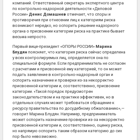
компаний. Ответственный секретарь экспертного центра
по контрольно-надзорной деятельности «Деловой
России»
Денис Домашнев
отмечает, что споры и
противоречия при отнесении лиц к категориям риска
возникают нередко, но оспорить решение надзорного
органа о присвоении категории риска на практике бывает
весьма непросто.
Первый вице-президент «ОПОРЫ РОССИИ»
Марина
Блудян
поясняет, что категория риска сейчас определена
у всех контролируемых лиц, определяется она по
специальной формуле. Если предприниматель не согласен
с расчетами и присвоенной ему категорией, то он может
подать заявление в контрольно-надзорный орган и
оспорить назначение и проверки из-за некорректно
присвоенной категории и, соответственно, присвоение
категории. «Такой порядок предусмотрен
законодательством и на практике эффективен, но в
отдельных случаях может требоваться обращение к
ресурсу правительства по досудебному обжалованию»,—
говорит Марина Блудян. Например, предприниматель
может оспорить назначение проверки из-за некорректно
присвоенной категории и, соответственно, оценку риска,
но напрямую оспорить таким образом категорию до сих
пор было невозможно.