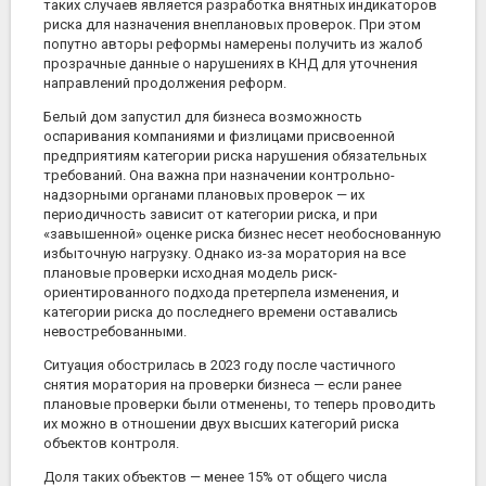
таких случаев является разработка внятных индикаторов
риска для назначения внеплановых проверок. При этом
попутно авторы реформы намерены получить из жалоб
прозрачные данные о нарушениях в КНД для уточнения
направлений продолжения реформ.
Белый дом запустил для бизнеса возможность
оспаривания компаниями и физлицами присвоенной
предприятиям категории риска нарушения обязательных
требований. Она важна при назначении контрольно-
надзорными органами плановых проверок — их
периодичность зависит от категории риска, и при
«завышенной» оценке риска бизнес несет необоснованную
избыточную нагрузку. Однако из-за моратория на все
плановые проверки исходная модель риск-
ориентированного подхода претерпела изменения, и
категории риска до последнего времени оставались
невостребованными.
Ситуация обострилась в 2023 году после частичного
снятия моратория на проверки бизнеса — если ранее
плановые проверки были отменены, то теперь проводить
их можно в отношении двух высших категорий риска
объектов контроля.
Доля таких объектов — менее 15% от общего числа