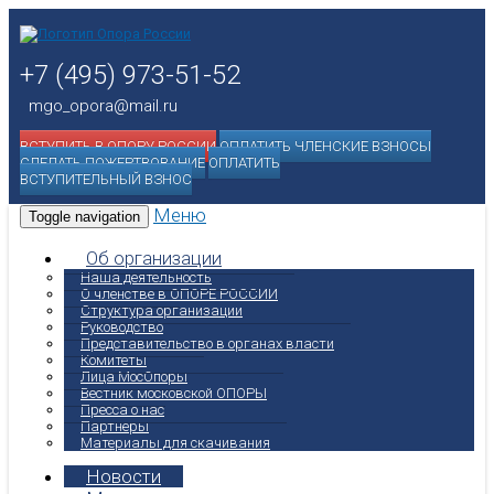
+7 (495) 973-51-52
mgo_opora@mail.ru
ВСТУПИТЬ В ОПОРУ РОССИИ
ОПЛАТИТЬ ЧЛЕНСКИЕ ВЗНОСЫ
СДЕЛАТЬ ПОЖЕРТВОВАНИЕ
ОПЛАТИТЬ
ВСТУПИТЕЛЬНЫЙ ВЗНОС
Меню
Toggle navigation
Об организации
Наша деятельность
О членстве в ОПОРЕ РОССИИ
Структура организации
Руководство
Представительство в органах власти
Комитеты
Лица МосОпоры
Вестник московской ОПОРЫ
Пресса о нас
Партнеры
Материалы для скачивания
Новости