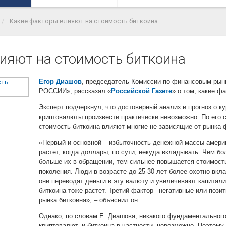
Какие факторы влияют на стоимость биткоина
ияют на стоимость биткоина
Егор Диашов
, председатель Комиссии по финансовым р
РОССИИ», рассказал «
Российской Газете
» о том, какие ф
Эксперт подчеркнул, что достоверный анализ и прогноз о к
криптовалюты произвести практически невозможно. По его с
стоимость биткоина влияют многие не зависящие от рынка 
«Первый и основной – избыточность денежной массы америк
растет, когда доллары, по сути, некуда вкладывать. Чем б
больше их в обращении, тем сильнее повышается стоимость
поколения. Люди в возрасте до 25-30 лет более охотно вкл
они переводят деньги в эту валюту и увеличивают капитал
биткоина тоже растет. Третий фактор –негативные или поз
рынка биткоина», – объяснил он.
Однако, по словам Е. Диашова, никакого фундаментального
криптовалют, и биткоина в частности, невозможно. Поэтому