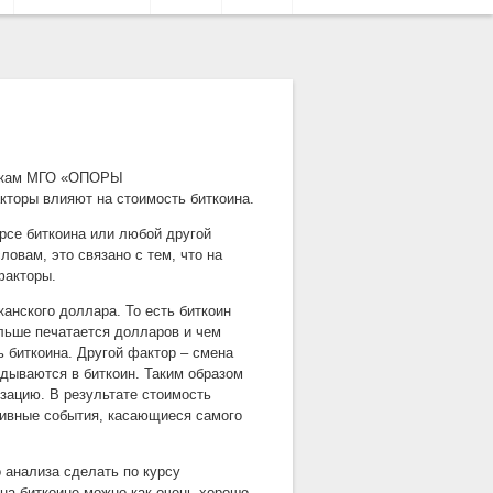
ынкам МГО «ОПОРЫ
акторы влияют на стоимость биткоина.
урсе биткоина или любой другой
ловам, это связано с тем, что на
факторы.
анского доллара. То есть биткоин
ольше печатается долларов и чем
 биткоина. Другой фактор – смена
адываются в биткоин. Таким образом
изацию. В результате стоимость
итивные события, касающиеся самого
 анализа сделать по курсу
 на биткоине можно как очень хорошо