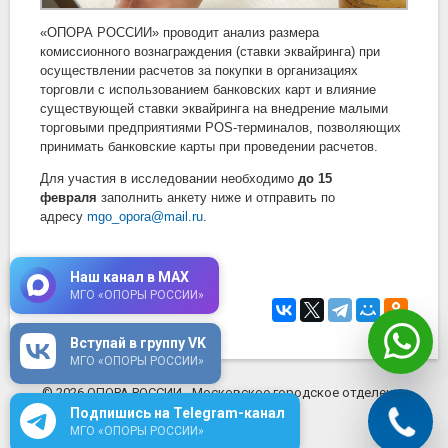
«ОПОРА РОССИИ» проводит анализ размера
комиссионного вознаграждения (ставки эквайринга) при
осуществлении расчетов за покупки в организациях
торговли с использованием банковских карт и влияние
существующей ставки эквайринга на внедрение малыми
торговыми предприятиями POS-терминалов, позволяющих
принимать банковские карты при проведении расчетов.
Для участия в исследовании необходимо
до 15
февраля
заполнить анкету ниже и отправить по
адресу
mgo_opora@mail.ru
.
Скачать anketa.xlsx
(33 Кб)
Наш канал в MAX
МГО «ОПОРЫ РОССИИ»
12 февраля 2019
в 16:38
Вступай в группу VK
МГО «ОПОРЫ РОССИИ»
© 2026 ОПОРА РОССИИ - Московское городское отделение
mosopora.ru
Подпишись на Telegram-канал
МГО «ОПОРЫ РОССИИ»