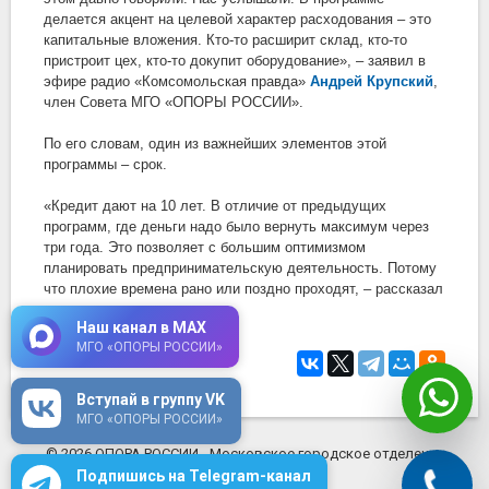
делается акцент на целевой характер расходования – это
капитальные вложения. Кто-то расширит склад, кто-то
пристроит цех, кто-то докупит оборудование», – заявил в
эфире радио «Комсомольская правда»
Андрей Крупский
,
член Совета МГО «ОПОРЫ РОССИИ».
По его словам, один из важнейших элементов этой
программы – срок.
«Кредит дают на 10 лет. В отличие от предыдущих
программ, где деньги надо было вернуть максимум через
три года. Это позволяет с большим оптимизмом
планировать предпринимательскую деятельность. Потому
что плохие времена рано или поздно проходят, – рассказал
он.
Наш канал в MAX
МГО «ОПОРЫ РОССИИ»
18 августа 2022
в 17:15
Вступай в группу VK
МГО «ОПОРЫ РОССИИ»
© 2026 ОПОРА РОССИИ - Московское городское отделение
mosopora.ru
Подпишись на Telegram-канал