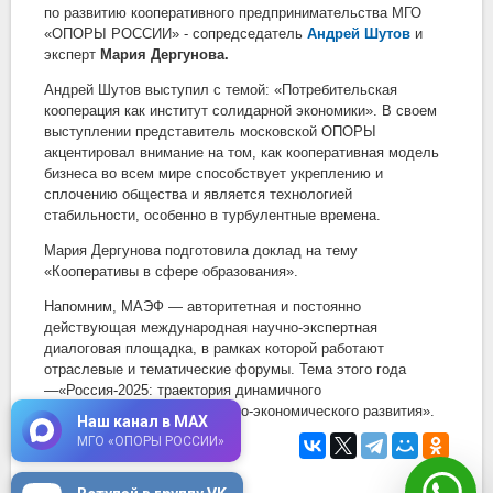
по развитию кооперативного предпринимательства МГО
«ОПОРЫ РОССИИ» - сопредседатель
Андрей Шутов
и
эксперт
Мария Дергунова.
Андрей Шутов выступил с темой: «Потребительская
кооперация как институт солидарной экономики». В своем
выступлении представитель московской ОПОРЫ
акцентировал внимание на том, как кооперативная модель
бизнеса во всем мире способствует укреплению и
сплочению общества и является технологией
стабильности, особенно в турбулентные времена.
Мария Дергунова подготовила доклад на тему
«Кооперативы в сфере образования».
Напомним, МАЭФ — авторитетная и постоянно
действующая международная научно-экспертная
диалоговая площадка, в рамках которой работают
отраслевые и тематические форумы. Тема этого года
—«Россия-2025: траектория динамичного
сбалансированного социально-экономического развития».
Наш канал в MAX
16 июня 2025
МГО «ОПОРЫ РОССИИ»
в 12:15