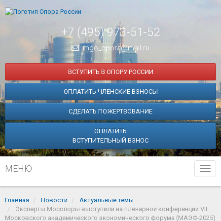
+7 (495) 973-51-52
mgo_opora@mail.ru
ВСТУПИТЬ В ОПОРУ РОССИИ
ОПЛАТИТЬ ЧЛЕНСКИЕ ВЗНОСЫ
СДЕЛАТЬ ПОЖЕРТВОВАНИЕ
ОПЛАТИТЬ
ВСТУПИТЕЛЬНЫЙ ВЗНОС
МЕНЮ
Tog
navi
Главная
Новости
Актуальные темы
Эксперты Мосопоры выступили на пленарной конференции VII
Московского академического экономического форума (МАЭФ-2025)