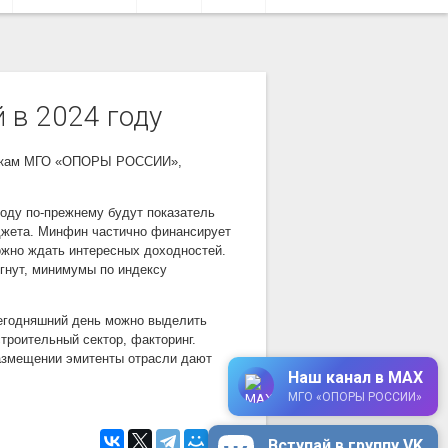
 в 2024 году
ынкам МГО «ОПОРЫ РОССИИ»,
оду по-прежнему будут показатель
джета. Минфин частично финансирует
ожно ждать интересных доходностей.
игнут, минимумы по индексу
 сегодняшний день можно выделить
троительный сектор, факторинг.
азмещении эмитенты отрасли дают
Наш канал в MAX
МГО «ОПОРЫ РОССИИ»
Вступай в группу VK