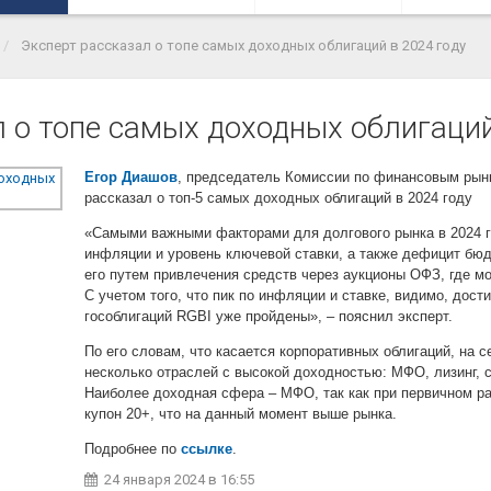
Эксперт рассказал о топе самых доходных облигаций в 2024 году
 о топе самых доходных облигаций
Егор Диашов
, председатель Комиссии по финансовым р
рассказал о топ-5 самых доходных облигаций в 2024 году
«Самыми важными факторами для долгового рынка в 2024 г
инфляции и уровень ключевой ставки, а также дефицит бю
его путем привлечения средств через аукционы ОФЗ, где м
С учетом того, что пик по инфляции и ставке, видимо, дост
гособлигаций RGBI уже пройдены», – пояснил эксперт.
По его словам, что касается корпоративных облигаций, на
несколько отраслей с высокой доходностью: МФО, лизинг, с
Наиболее доходная сфера – МФО, так как при первичном р
купон 20+, что на данный момент выше рынка.
Подробнее по
ссылке
.
24 января 2024
в 16:55