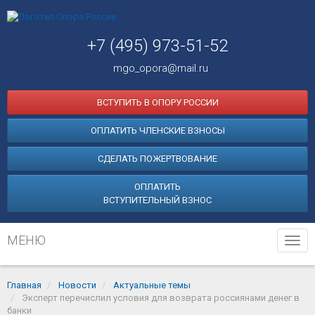
+7 (495) 973-51-52
mgo_opora@mail.ru
ВСТУПИТЬ В ОПОРУ РОССИИ
ОПЛАТИТЬ ЧЛЕНСКИЕ ВЗНОСЫ
СДЕЛАТЬ ПОЖЕРТВОВАНИЕ
ОПЛАТИТЬ
ВСТУПИТЕЛЬНЫЙ ВЗНОС
МЕНЮ
Tog
navi
Главная
Новости
Актуальные темы
Эксперт перечислил условия для возврата россиянами денег в
банки