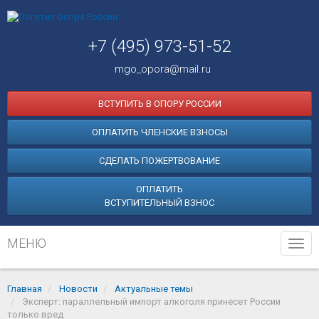
+7 (495) 973-51-52
mgo_opora@mail.ru
ВСТУПИТЬ В ОПОРУ РОССИИ
ОПЛАТИТЬ ЧЛЕНСКИЕ ВЗНОСЫ
СДЕЛАТЬ ПОЖЕРТВОВАНИЕ
ОПЛАТИТЬ
ВСТУПИТЕЛЬНЫЙ ВЗНОС
МЕНЮ
Tog
navi
Главная
Новости
Актуальные темы
Эксперт: параллельный импорт алкоголя принесет России
только вред