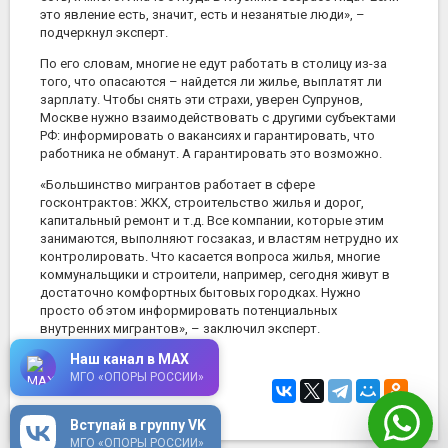
это явление есть, значит, есть и незанятые люди», –
подчеркнул эксперт.
По его словам, многие не едут работать в столицу из-за
того, что опасаются – найдется ли жилье, выплатят ли
зарплату. Чтобы снять эти страхи, уверен Супрунов,
Москве нужно взаимодействовать с другими субъектами
РФ: информировать о вакансиях и гарантировать, что
работника не обманут. А гарантировать это возможно.
«Большинство мигрантов работает в сфере
госконтрактов: ЖКХ, строительство жилья и дорог,
капитальный ремонт и т.д. Все компании, которые этим
занимаются, выполняют госзаказ, и властям нетрудно их
контролировать. Что касается вопроса жилья, многие
коммунальщики и строители, например, сегодня живут в
достаточно комфортных бытовых городках. Нужно
просто об этом информировать потенциальных
внутренних мигрантов», – заключил эксперт.
Наш канал в MAX
МГО «ОПОРЫ РОССИИ»
13 июня 2019
в 13:30
Вступай в группу VK
МГО «ОПОРЫ РОССИИ»